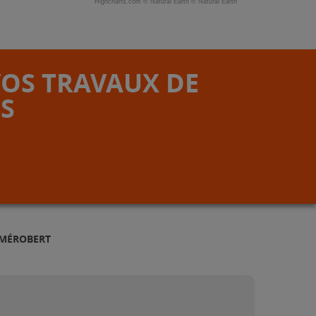
Highcharts.com ©
Natural Earth
©
Natural Earth
VOS TRAVAUX DE
S
 MÉROBERT