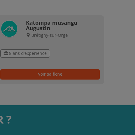
Katompa musangu
Augustin
Brétigny-sur-Orge
8 ans d'expérience
Voir sa fiche
 ?