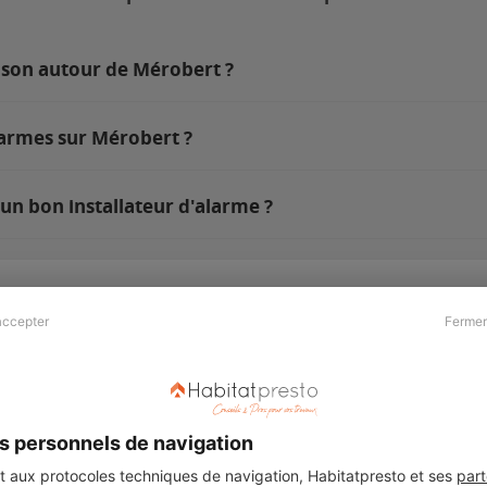
ison autour de Mérobert ?
larmes sur Mérobert ?
un bon installateur d'alarme ?
accepter
Fermer
Presse & Partenaires
À propos
Revue de presse
Qui sommes nous ?
he
Kit média
Recrutement
s personnels de navigation
Témoignages
Légal
aux protocoles techniques de navigation, Habitatpresto et ses
part