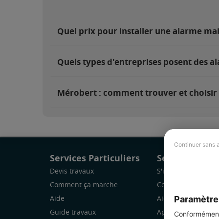
Quel prix pour installer une alarme ma
Quels types d'entreprises posent des a
Mérobert : comment trouver et choisir 
Continuer sans 
Services Particuliers
Services Pro
Devis travaux
S'inscrire
Comment ça marche
Comment ça marc
Paramètre
Aide
Aide
Guide travaux
Application Mobile
Conformément 