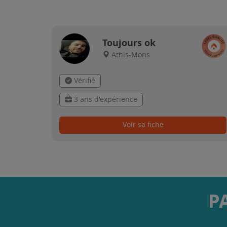
Toujours ok
Athis-Mons
Vérifié
3 ans d'expérience
Voir sa fiche
P