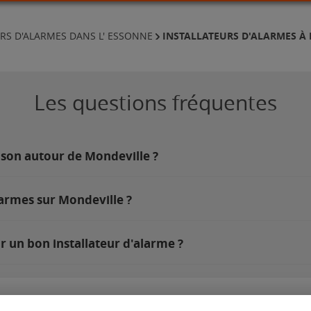
INSTALLATEURS D'ALARMES À
RS D'ALARMES DANS L' ESSONNE
Les questions fréquentes
ison autour de Mondeville ?
larmes sur Mondeville ?
r un bon installateur d'alarme ?