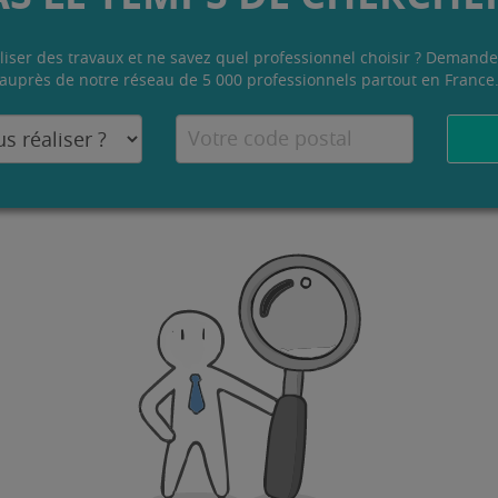
liser des travaux et ne savez quel professionnel choisir ? Demande
auprès de notre réseau de 5 000 professionnels partout en France