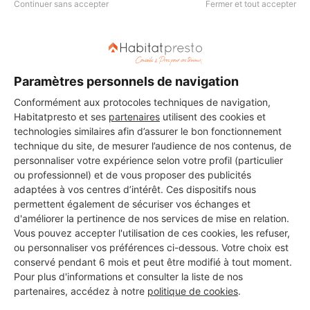
Continuer sans accepter
Fermer et tout accepter
Les 1 autres Installateurs
Paramètres personnels de navigation
d'alarmes pour vos travaux à
Conformément aux protocoles techniques de navigation,
Nainville-les-Roches
Habitatpresto et ses
partenaires
utilisent des cookies et
technologies similaires afin d’assurer le bon fonctionnement
technique du site, de mesurer l’audience de nos contenus, de
personnaliser votre expérience selon votre profil (particulier
FIGUEIREDO DANIEL
ou professionnel) et de vous proposer des publicités
adaptées à vos centres d’intérêt. Ces dispositifs nous
Nainville-les-Roches
permettent également de sécuriser vos échanges et
d'améliorer la pertinence de nos services de mise en relation.
Vous pouvez accepter l'utilisation de ces cookies, les refuser,
Voir sa fiche
ou personnaliser vos préférences ci-dessous. Votre choix est
conservé pendant 6 mois et peut être modifié à tout moment.
Pour plus d'informations et consulter la liste de nos
partenaires, accédez à notre
politique de cookies
.