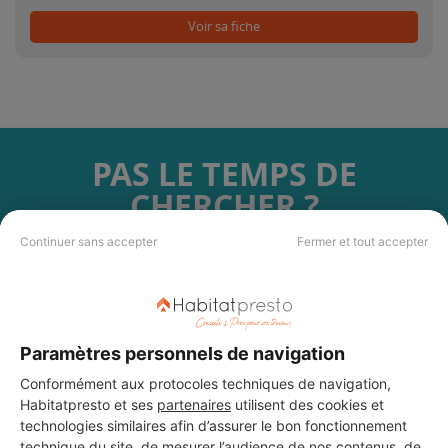
Voir sa fiche
PAS LE TEMPS DE
CHERCHER ?
Continuer sans accepter
Fermer et tout accepter
Vous souhaitez réaliser des travaux et ne savez quel professionnel
choisir ? Demandez des devis travaux
auprès de notre réseau de 5 000
professionnels partout en France.
Paramètres personnels de navigation
Conformément aux protocoles techniques de navigation,
Habitatpresto et ses
partenaires
utilisent des cookies et
technologies similaires afin d’assurer le bon fonctionnement
DEMANDER UN DEVIS
technique du site, de mesurer l’audience de nos contenus, de