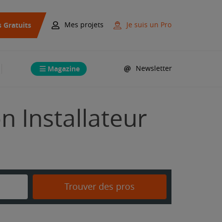
s Gratuits
Mes projets
Je suis un Pro
Magazine
Newsletter
on Installateur
Trouver des pros