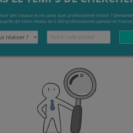
liser des travaux et ne savez quel professionnel choisir ? Demande
auprès de notre réseau de 5 000 professionnels partout en France