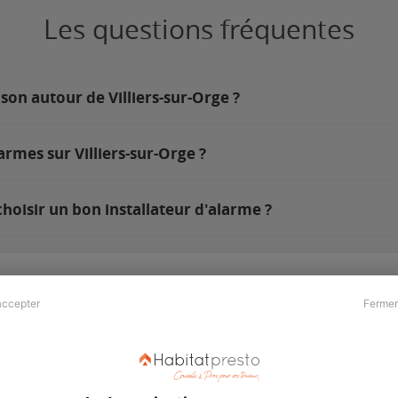
Les questions fréquentes
son autour de Villiers-sur-Orge ?
armes sur Villiers-sur-Orge ?
hoisir un bon installateur d'alarme ?
accepter
Fermer
Presse & Partenaires
À propos
Revue de presse
Qui sommes nous ?
he
Kit média
Recrutement