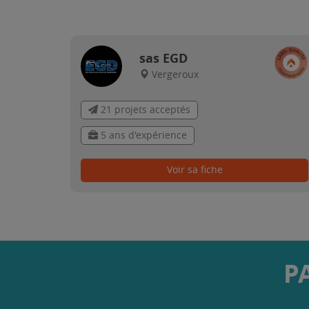
sas EGD
Vergeroux
21 projets acceptés
5 ans d'expérience
Voir sa fiche
P