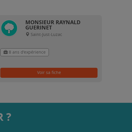
MONSIEUR RAYNALD
GUERINET
Saint-Just-Luzac
8 ans d'expérience
Voir sa fiche
 ?