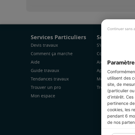
Continuer sans 
Services Particuliers
Services Pro
Devis travaux
S'inscrire
Comment ça marche
Comment ça marc
Paramètre
Aide
Aide
Guide travaux
Application Mobile
Conformément 
utilisent des 
Tendances travaux
Mon espace
site, de mesur
Trouver un pro
Trouver des chanti
(particulier o
Mon espace
d’intérêt. Ces
pertinence de 
cookies, les r
pendant 6 mois
de nos parten