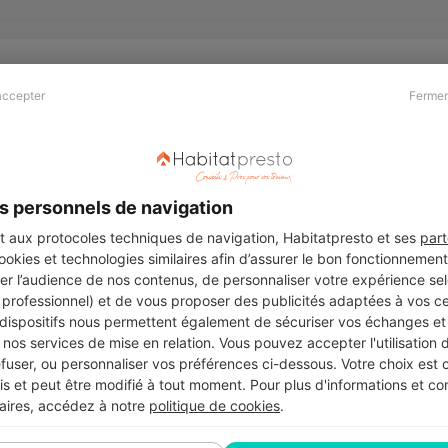
accepter
Fermer
Presse & Partenaires
À propos
Revue de presse
Qui sommes nous ?
he
Kit média
Recrutement
s personnels de navigation
Témoignages
Légal
aux protocoles techniques de navigation, Habitatpresto et ses
part
cookies et technologies similaires afin d’assurer le bon fonctionnemen
Charte cookies
er l’audience de nos contenus, de personnaliser votre expérience selo
ers
u professionnel) et de vous proposer des publicités adaptées à vos c
 dispositifs nous permettent également de sécuriser vos échanges et 
nos services de mise en relation. Vous pouvez accepter l'utilisation 
efuser, ou personnaliser vos préférences ci-dessous. Votre choix est
Suivez-nous
 et peut être modifié à tout moment. Pour plus d'informations et cons
aires, accédez à notre
politique de cookies
.