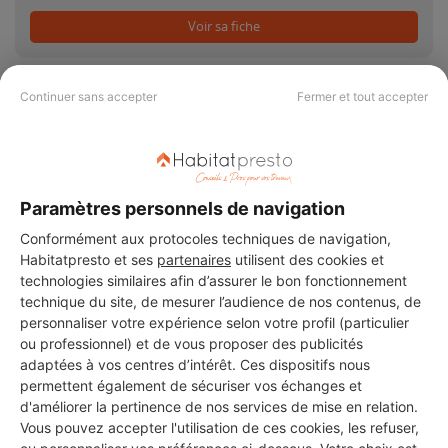
Voir sa fiche
Continuer sans accepter
Fermer et tout accepter
PAS LE TEMPS DE
CHERCHER ?
Paramètres personnels de navigation
Conformément aux protocoles techniques de navigation,
Habitatpresto et ses
partenaires
utilisent des cookies et
Vous souhaitez réaliser des travaux et ne savez quel professionnel
choisir ? Demandez des devis travaux
auprès de notre réseau de 5 000
technologies similaires afin d’assurer le bon fonctionnement
professionnels partout en France.
technique du site, de mesurer l’audience de nos contenus, de
personnaliser votre expérience selon votre profil (particulier
ou professionnel) et de vous proposer des publicités
adaptées à vos centres d’intérêt. Ces dispositifs nous
permettent également de sécuriser vos échanges et
d'améliorer la pertinence de nos services de mise en relation.
Vous pouvez accepter l'utilisation de ces cookies, les refuser,
DEMANDER UN DEVIS