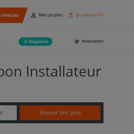
s Gratuits
Mes projets
Je suis un Pro
Magazine
Newsletter
bon Installateur
e
Trouver des pros