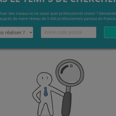
liser des travaux et ne savez quel professionnel choisir ? Demande
auprès de notre réseau de 5 000 professionnels partout en France