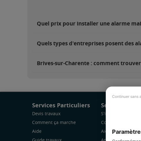
Quel prix pour installer une alarme ma
Quels types d'entreprises posent des al
Brives-sur-Charente : comment trouver e
Continuer sans 
Services Particuliers
Services Pro
Devis travaux
S'inscrire
Comment ça marche
Comment ça marc
Paramètre
Aide
Aide
Guide travaux
Application Mobile