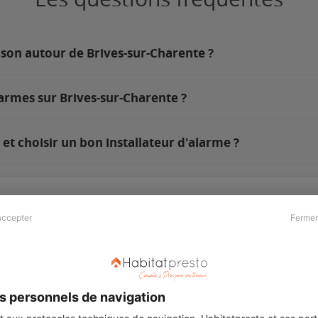
ison autour de Brives-sur-Charente ?
armes sur Brives-sur-Charente ?
t choisir un bon installateur d'alarme ?
accepter
Fermer
Presse & Partenaires
À propos
Revue de presse
Qui sommes nous ?
he
Kit média
Recrutement
s personnels de navigation
Témoignages
Légal