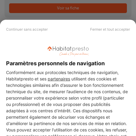
Voir sa fiche
Continuer sans accepter
Fermer et tout accepter
PAS LE TEMPS DE
CHERCHER ?
Paramètres personnels de navigation
Conformément aux protocoles techniques de navigation,
Habitatpresto et ses
partenaires
utilisent des cookies et
Vous souhaitez réaliser des travaux et ne savez quel professionnel
choisir ? Demandez des devis travaux
auprès de notre réseau de 5 000
technologies similaires afin d’assurer le bon fonctionnement
professionnels partout en France.
technique du site, de mesurer l’audience de nos contenus, de
personnaliser votre expérience selon votre profil (particulier
ou professionnel) et de vous proposer des publicités
adaptées à vos centres d’intérêt. Ces dispositifs nous
permettent également de sécuriser vos échanges et
d'améliorer la pertinence de nos services de mise en relation.
Vous pouvez accepter l'utilisation de ces cookies, les refuser,
DEMANDER UN DEVIS