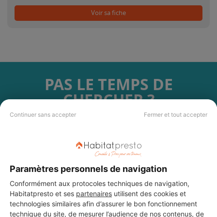
Voir sa fiche
PAS LE TEMPS DE
CHERCHER ?
Continuer sans accepter
Fermer et tout accepter
Vous souhaitez réaliser des travaux et ne savez quel professionnel
choisir ? Demandez des devis travaux
auprès de notre réseau de 5 000
professionnels partout en France.
Paramètres personnels de navigation
Conformément aux protocoles techniques de navigation,
Habitatpresto et ses
partenaires
utilisent des cookies et
technologies similaires afin d’assurer le bon fonctionnement
technique du site, de mesurer l’audience de nos contenus, de
DEMANDER UN DEVIS