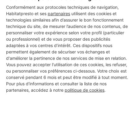
Conformément aux protocoles techniques de navigation,
Habitatpresto et ses
partenaires
utilisent des cookies et
technologies similaires afin d’assurer le bon fonctionnement
technique du site, de mesurer l’audience de nos contenus, de
Les 1 autres Installateurs
personnaliser votre expérience selon votre profil (particulier
ou professionnel) et de vous proposer des publicités
d'alarmes pour vos travaux à
adaptées à vos centres d’intérêt. Ces dispositifs nous
Dompierre-sur-Mer
permettent également de sécuriser vos échanges et
d'améliorer la pertinence de nos services de mise en relation.
Vous pouvez accepter l'utilisation de ces cookies, les refuser,
ou personnaliser vos préférences ci-dessous. Votre choix est
LCP17
conservé pendant 6 mois et peut être modifié à tout moment.
Pour plus d'informations et consulter la liste de nos
Dompierre-sur-Mer
partenaires, accédez à notre
politique de cookies
.
Voir sa fiche