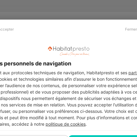
accepter
Fermer
Presse & Partenaires
À propos
Revue de presse
Qui sommes nous ?
he
Kit média
Recrutement
s personnels de navigation
Témoignages
Légal
aux protocoles techniques de navigation, Habitatpresto et ses
part
cookies et technologies similaires afin d’assurer le bon fonctionnemen
Charte cookies
er l’audience de nos contenus, de personnaliser votre expérience selo
ers
u professionnel) et de vous proposer des publicités adaptées à vos c
 dispositifs nous permettent également de sécuriser vos échanges et 
nos services de mise en relation. Vous pouvez accepter l'utilisation 
efuser, ou personnaliser vos préférences ci-dessous. Votre choix est
Suivez-nous
 et peut être modifié à tout moment. Pour plus d'informations et cons
aires, accédez à notre
politique de cookies
.