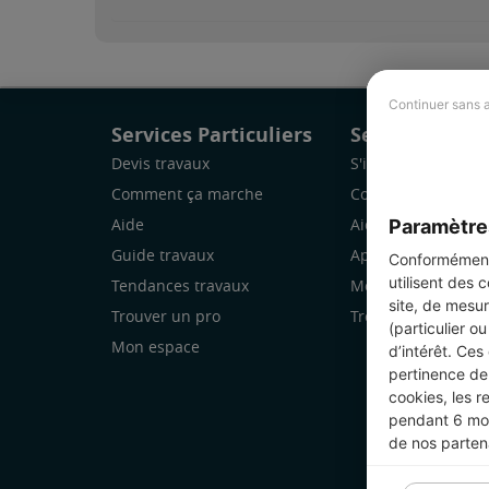
Continuer sans 
Services Particuliers
Services Pro
Devis travaux
S'inscrire
Comment ça marche
Comment ça marc
Paramètre
Aide
Aide
Guide travaux
Application Mobile
Conformément 
utilisent des 
Tendances travaux
Mon espace
site, de mesur
Trouver un pro
Trouver des chanti
(particulier o
Mon espace
d’intérêt. Ces
pertinence de 
cookies, les r
pendant 6 mois
de nos parten