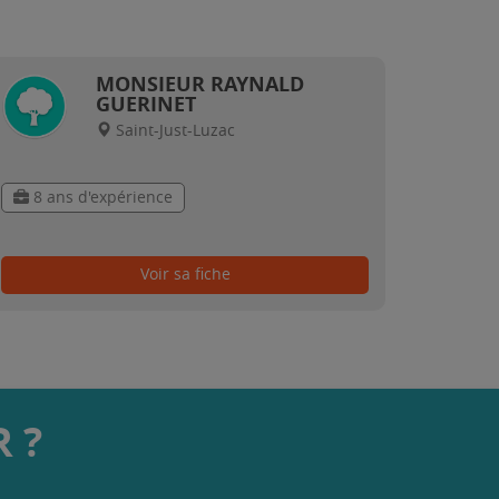
MONSIEUR RAYNALD
GUERINET
Saint-Just-Luzac
8 ans d'expérience
Voir sa fiche
 ?