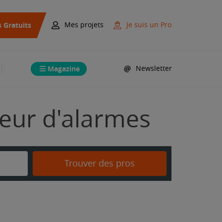
s Gratuits
Mes projets
Je suis un Pro
Magazine
Newsletter
teur d'alarmes
Trouver des pros