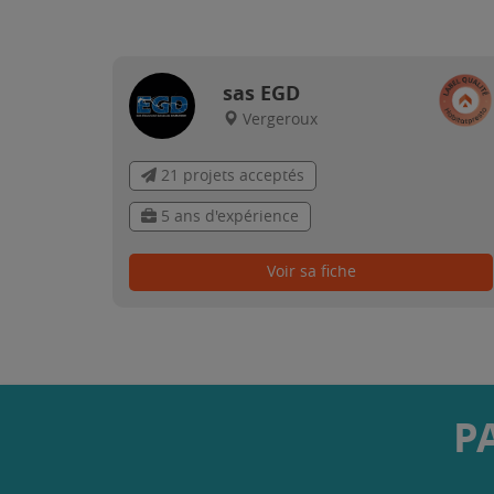
sas EGD
Vergeroux
21 projets acceptés
5 ans d'expérience
Voir sa fiche
P