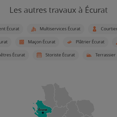
Les autres travaux à Écurat
ent Écurat
Multiservices Écurat
Courtier
urat
Maçon Écurat
Plâtrier Écurat
nêtres Écurat
Storiste Écurat
Terrassier 
Écurat