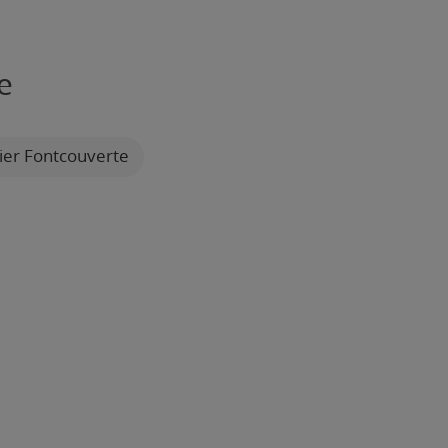
e
ier Fontcouverte