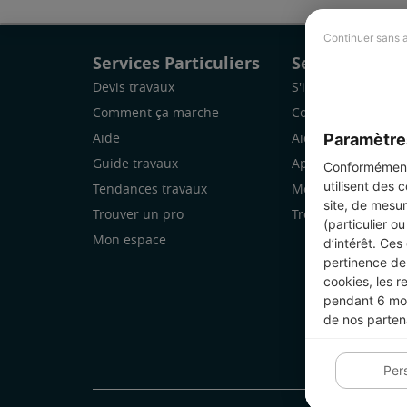
Continuer sans 
Services Particuliers
Services Pro
Devis travaux
S'inscrire
Comment ça marche
Comment ça marc
Paramètre
Aide
Aide
Guide travaux
Application Mobile
Conformément 
utilisent des 
Tendances travaux
Mon espace
site, de mesur
Trouver un pro
Trouver des chanti
(particulier o
Mon espace
d’intérêt. Ces
pertinence de 
cookies, les r
pendant 6 mois
de nos parten
Per