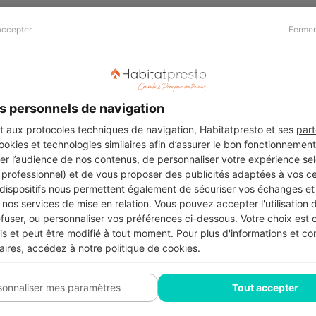
accepter
Fermer
Presse & Partenaires
À propos
Revue de presse
Qui sommes nous ?
he
Kit média
Recrutement
s personnels de navigation
Témoignages
Légal
aux protocoles techniques de navigation, Habitatpresto et ses
part
cookies et technologies similaires afin d’assurer le bon fonctionnemen
Charte cookies
er l’audience de nos contenus, de personnaliser votre expérience selo
ers
u professionnel) et de vous proposer des publicités adaptées à vos c
 dispositifs nous permettent également de sécuriser vos échanges et 
nos services de mise en relation. Vous pouvez accepter l'utilisation 
efuser, ou personnaliser vos préférences ci-dessous. Votre choix est
Suivez-nous
 et peut être modifié à tout moment. Pour plus d'informations et cons
aires, accédez à notre
politique de cookies
.
sonnaliser mes paramètres
Tout accepter