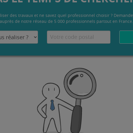
liser des travaux et ne savez quel professionnel choisir ? Demande
auprès de notre réseau de 5 000 professionnels partout en France