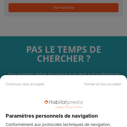
Voir sa fiche
PAS LE TEMPS DE
CHERCHER ?
Vous souhaitez réaliser des travaux et ne savez quel professionnel
choisir ? Demandez des devis travaux
auprès de notre réseau de 5 000
Continuer sans accepter
Fermer et tout accepter
professionnels partout en France.
Paramètres personnels de navigation
Conformément aux protocoles techniques de navigation,
DEMANDER UN DEVIS