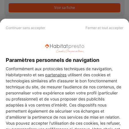
Voir sa fiche
Continuer sans accepter
Fermer et tout accepter
PAS LE TEMPS DE
CHERCHER ?
Paramètres personnels de navigation
Conformément aux protocoles techniques de navigation,
Habitatpresto et ses
partenaires
utilisent des cookies et
Vous souhaitez réaliser des travaux et ne savez quel professionnel
choisir ? Demandez des devis travaux
auprès de notre réseau de 5 000
technologies similaires afin d’assurer le bon fonctionnement
professionnels partout en France.
technique du site, de mesurer l’audience de nos contenus, de
personnaliser votre expérience selon votre profil (particulier
ou professionnel) et de vous proposer des publicités
adaptées à vos centres d’intérêt. Ces dispositifs nous
permettent également de sécuriser vos échanges et
d'améliorer la pertinence de nos services de mise en relation.
Vous pouvez accepter l'utilisation de ces cookies, les refuser,
DEMANDER UN DEVIS