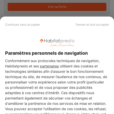
Voir sa fiche
Continuer sans accepter
Fermer et tout accepter
PAS LE TEMPS DE
CHERCHER ?
Paramètres personnels de navigation
Conformément aux protocoles techniques de navigation,
Habitatpresto et ses
partenaires
utilisent des cookies et
Vous souhaitez réaliser des travaux et ne savez quel professionnel
choisir ? Demandez des devis travaux
auprès de notre réseau de 5 000
technologies similaires afin d’assurer le bon fonctionnement
professionnels partout en France.
technique du site, de mesurer l’audience de nos contenus, de
personnaliser votre expérience selon votre profil (particulier
ou professionnel) et de vous proposer des publicités
adaptées à vos centres d’intérêt. Ces dispositifs nous
permettent également de sécuriser vos échanges et
d'améliorer la pertinence de nos services de mise en relation.
Vous pouvez accepter l'utilisation de ces cookies, les refuser,
DEMANDER UN DEVIS