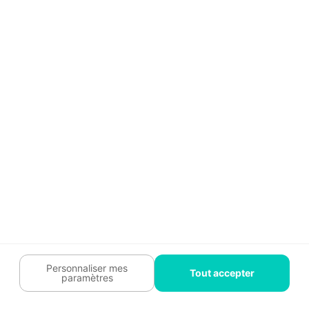
Tendances travaux
Charte cookies
Trouver un pro
Mon espace
Contactez-nous :
09 74 73 85 85
Abonnez-vous à notre newsletter
et bénéficiez de
conseils gratuits
Je m'inscris
Suivez-nous
Votre coach travaux est là
pour vous guider 🛠️
Personnaliser mes
Tout accepter
paramètres
Plan du site
Confidentialité