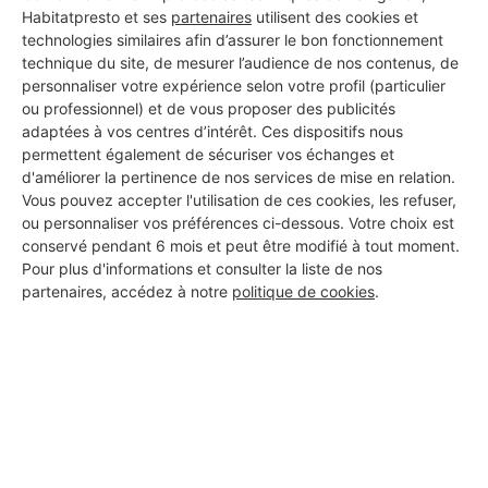
Habitatpresto et ses
partenaires
utilisent des cookies et
technologies similaires afin d’assurer le bon fonctionnement
technique du site, de mesurer l’audience de nos contenus, de
personnaliser votre expérience selon votre profil (particulier
Les 1 autres Installateurs
ou professionnel) et de vous proposer des publicités
adaptées à vos centres d’intérêt. Ces dispositifs nous
d'alarmes pour vos travaux à
permettent également de sécuriser vos échanges et
d'améliorer la pertinence de nos services de mise en relation.
Semussac
Vous pouvez accepter l'utilisation de ces cookies, les refuser,
ou personnaliser vos préférences ci-dessous. Votre choix est
conservé pendant 6 mois et peut être modifié à tout moment.
Pour plus d'informations et consulter la liste de nos
DECOLO GT
partenaires, accédez à notre
politique de cookies
.
Semussac
7 ans d'expérience
Voir sa fiche