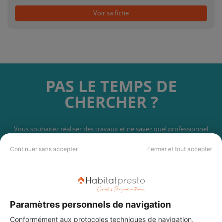
Voir sa fiche
PAS LE TEMPS DE
CHERCHER ?
Vous souhaitez réaliser des travaux et ne savez quel professionnel
choisir ? Demandez des devis travaux
auprès de notre réseau de 5 000
professionnels partout en France.
Continuer sans accepter
Fermer et tout accepter
Paramètres personnels de navigation
Conformément aux protocoles techniques de navigation,
DEMANDER UN DEVIS