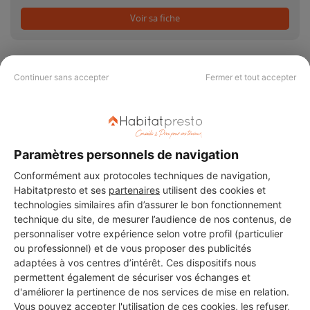
Voir sa fiche
Continuer sans accepter
Fermer et tout accepter
PAS LE TEMPS DE
CHERCHER ?
Paramètres personnels de navigation
Conformément aux protocoles techniques de navigation,
Vous souhaitez réaliser des travaux et ne savez quel professionnel
Habitatpresto et ses
partenaires
utilisent des cookies et
choisir ? Demandez des devis travaux
auprès de notre réseau de 5 000
technologies similaires afin d’assurer le bon fonctionnement
professionnels partout en France.
technique du site, de mesurer l’audience de nos contenus, de
personnaliser votre expérience selon votre profil (particulier
ou professionnel) et de vous proposer des publicités
adaptées à vos centres d’intérêt. Ces dispositifs nous
permettent également de sécuriser vos échanges et
d'améliorer la pertinence de nos services de mise en relation.
Vous pouvez accepter l'utilisation de ces cookies, les refuser,
DEMANDER UN DEVIS