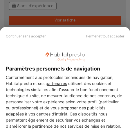
8 ans d'expérience
Voir sa fiche
Continuer sans accepter
Fermer et tout accepter
PAS LE TEMPS DE
Paramètres personnels de navigation
CHERCHER ?
Conformément aux protocoles techniques de navigation,
Habitatpresto et ses
partenaires
utilisent des cookies et
Vous souhaitez réaliser des travaux et ne savez quel professionnel
technologies similaires afin d’assurer le bon fonctionnement
choisir ? Demandez des devis travaux
auprès de notre réseau de 5 000
technique du site, de mesurer l’audience de nos contenus, de
professionnels partout en France.
personnaliser votre expérience selon votre profil (particulier
ou professionnel) et de vous proposer des publicités
adaptées à vos centres d’intérêt. Ces dispositifs nous
permettent également de sécuriser vos échanges et
d'améliorer la pertinence de nos services de mise en relation.