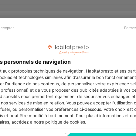
accepter
Fermer
Presse & Partenaires
À propos
Revue de presse
Qui sommes nous ?
he
Kit média
Recrutement
s personnels de navigation
Témoignages
Légal
aux protocoles techniques de navigation, Habitatpresto et ses
part
cookies et technologies similaires afin d’assurer le bon fonctionnemen
Charte cookies
er l’audience de nos contenus, de personnaliser votre expérience selo
ers
u professionnel) et de vous proposer des publicités adaptées à vos c
 dispositifs nous permettent également de sécuriser vos échanges et 
nos services de mise en relation. Vous pouvez accepter l'utilisation 
efuser, ou personnaliser vos préférences ci-dessous. Votre choix est
Suivez-nous
 et peut être modifié à tout moment. Pour plus d'informations et cons
aires, accédez à notre
politique de cookies
.