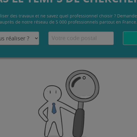
liser des travaux et ne savez quel professionnel choisir ? Demande
auprès de notre réseau de 5 000 professionnels partout en France