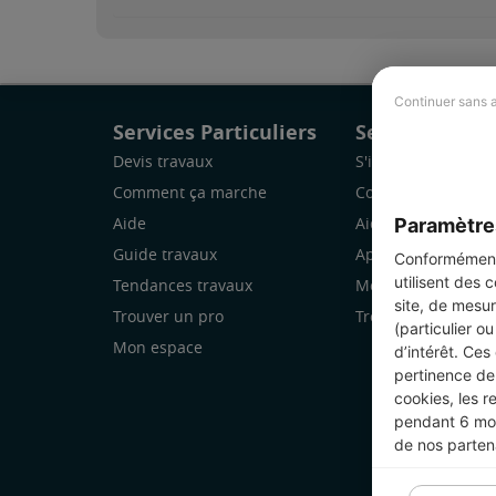
Continuer sans 
Services Particuliers
Services Pro
Devis travaux
S'inscrire
Comment ça marche
Comment ça marc
Paramètre
Aide
Aide
Guide travaux
Application Mobile
Conformément 
utilisent des 
Tendances travaux
Mon espace
site, de mesur
Trouver un pro
Trouver des chanti
(particulier o
Mon espace
d’intérêt. Ces
pertinence de 
cookies, les r
pendant 6 mois
de nos parten