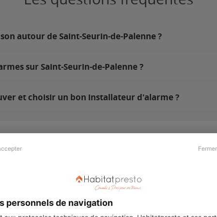
ison autour de Saint-Seurin-de-Palenne ?
armes sur Saint-Seurin-de-Palenne ?
er et choisir un bon installateur d'alarme ?
accepter
Fermer
Presse & Partenaires
À propos
Revue de presse
Qui sommes nous ?
he
Kit média
Recrutement
s personnels de navigation
Témoignages
Légal