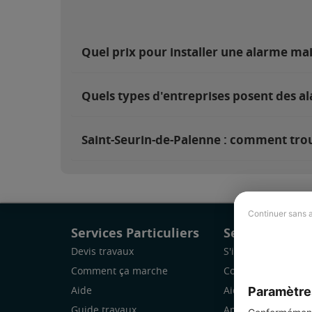
Quel prix pour installer une alarme ma
Quels types d'entreprises posent des al
Saint-Seurin-de-Palenne : comment trouv
Continuer sans 
Services Particuliers
Services Pro
Devis travaux
S'inscrire
Comment ça marche
Comment ça marc
Paramètre
Aide
Aide
Guide travaux
Application Mobile