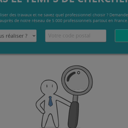
liser des travaux et ne savez quel professionnel choisir ? Demande
auprès de notre réseau de 5 000 professionnels partout en France