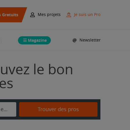
s Gratuits
Mes projets
Je suis un Pro
Magazine
Newsletter
ouvez le bon
mes
Saint-Seurin-de-Palenne
Trouver des pros