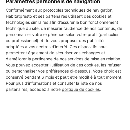
Paramètres personnels de navigation
DEMANDER UN DEVIS
Conformément aux protocoles techniques de navigation,
Habitatpresto et ses
partenaires
utilisent des cookies et
technologies similaires afin d’assurer le bon fonctionnement
technique du site, de mesurer l’audience de nos contenus, de
personnaliser votre expérience selon votre profil (particulier
Les 1 autres Installateurs
ou professionnel) et de vous proposer des publicités
adaptées à vos centres d’intérêt. Ces dispositifs nous
d'alarmes pour vos travaux à
permettent également de sécuriser vos échanges et
Sainte-Marie-de-Ré
d'améliorer la pertinence de nos services de mise en relation.
Vous pouvez accepter l'utilisation de ces cookies, les refuser,
ou personnaliser vos préférences ci-dessous. Votre choix est
conservé pendant 6 mois et peut être modifié à tout moment.
MF MULTISERVICES
Pour plus d'informations et consulter la liste de nos
partenaires, accédez à notre
politique de cookies
.
Sainte-Marie-de-Ré
Voir sa fiche