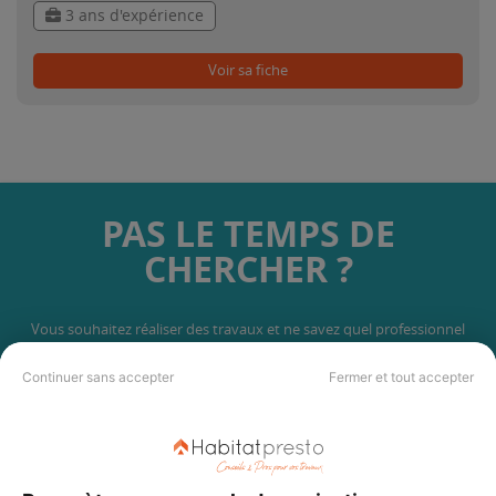
3 ans d'expérience
Voir sa fiche
PAS LE TEMPS DE
CHERCHER ?
Vous souhaitez réaliser des travaux et ne savez quel professionnel
choisir ? Demandez des devis travaux
auprès de notre réseau de 5 000
professionnels partout en France.
Continuer sans accepter
Fermer et tout accepter