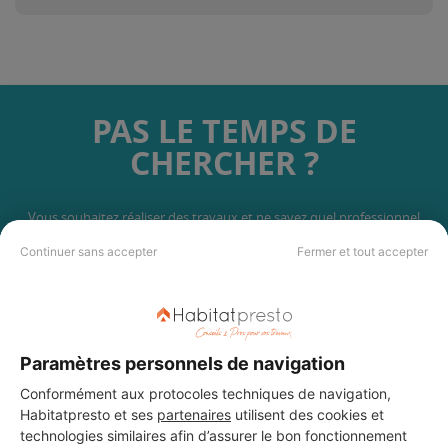
PAS LE TEMPS DE
CHERCHER ?
Vous souhaitez réaliser des travaux et ne savez quel professionnel
choisir ? Demandez des devis travaux
auprès de notre réseau de 5 000
Continuer sans accepter
Fermer et tout accepter
professionnels partout en France.
Paramètres personnels de navigation
Conformément aux protocoles techniques de navigation,
DEMANDER UN DEVIS
Habitatpresto et ses
partenaires
utilisent des cookies et
technologies similaires afin d’assurer le bon fonctionnement