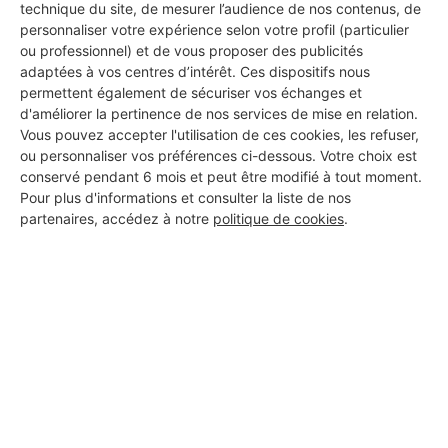
technique du site, de mesurer l’audience de nos contenus, de
personnaliser votre expérience selon votre profil (particulier
ou professionnel) et de vous proposer des publicités
Les 1 autres Installateurs
adaptées à vos centres d’intérêt. Ces dispositifs nous
d'alarmes pour vos travaux à
permettent également de sécuriser vos échanges et
d'améliorer la pertinence de nos services de mise en relation.
Thaims
Vous pouvez accepter l'utilisation de ces cookies, les refuser,
ou personnaliser vos préférences ci-dessous. Votre choix est
conservé pendant 6 mois et peut être modifié à tout moment.
Pour plus d'informations et consulter la liste de nos
Atelier Dessin Bâtiment 17
partenaires, accédez à notre
politique de cookies
.
Thaims
Voir sa fiche
PROFESSIONNEL, VOUS