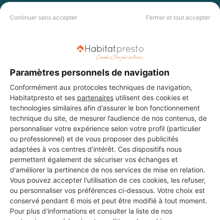
PAS LE TEMPS DE
Continuer sans accepter
Fermer et tout accepter
CHERCHER ?
Vous souhaitez réaliser des travaux et ne savez quel professionnel
choisir ? Demandez des devis travaux
auprès de notre réseau de 5 000
professionnels partout en France.
Paramètres personnels de navigation
Conformément aux protocoles techniques de navigation,
Habitatpresto et ses
partenaires
utilisent des cookies et
technologies similaires afin d’assurer le bon fonctionnement
technique du site, de mesurer l’audience de nos contenus, de
personnaliser votre expérience selon votre profil (particulier
ou professionnel) et de vous proposer des publicités
DEMANDER UN DEVIS
adaptées à vos centres d’intérêt. Ces dispositifs nous
permettent également de sécuriser vos échanges et
d'améliorer la pertinence de nos services de mise en relation.
Vous pouvez accepter l'utilisation de ces cookies, les refuser,
ou personnaliser vos préférences ci-dessous. Votre choix est
conservé pendant 6 mois et peut être modifié à tout moment.
Pour plus d'informations et consulter la liste de nos