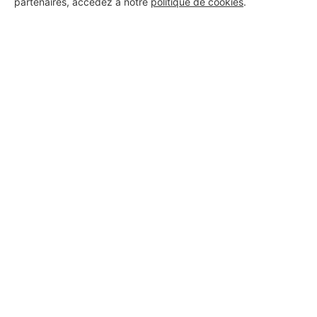
partenaires, accédez à notre
politique de cookies
.
Aucun autre professionnel disponible dans cette zone
géographique.
PROFESSIONNEL, VOUS
SOUHAITEZ NOUS
REJOINDRE ?