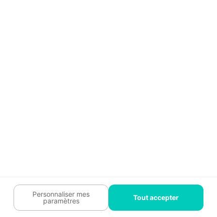
Guide travaux
Légal
Tendances travaux
Charte cookies
Trouver un pro
Mon espace
Contactez-nous :
09 74 73 85 85
Abonnez-vous à notre newsletter
et bénéficiez de
conseils gratuits
Je m'inscris
Suivez-nous
Votre coach travaux est là
pour vous guider 🛠️
Personnaliser mes
Tout accepter
paramètres
Plan du site