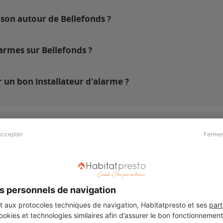
ison autour de Bellefonds ?
armes sur Bellefonds ?
 un bon installateur d'alarme ?
accepter
Fermer
Presse & Partenaires
À propos
Revue de presse
Qui sommes nous ?
he
Kit média
Recrutement
s personnels de navigation
Témoignages
Légal
aux protocoles techniques de navigation, Habitatpresto et ses
part
cookies et technologies similaires afin d’assurer le bon fonctionnemen
Charte cookies