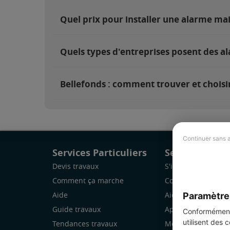
Quel prix pour installer une alarme ma
Quels types d'entreprises posent des al
Bellefonds : comment trouver et choisir
Continuer sans 
Services Particuliers
Services Pro
Devis travaux
S'inscrire
Comment ça marche
Comment ça marc
Paramètre
Aide
Aide
Guide travaux
Application Mobile
Conformément 
utilisent des 
Tendances travaux
Mon espace