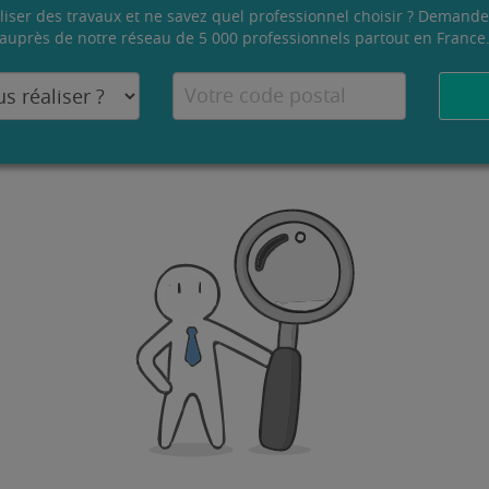
liser des travaux et ne savez quel professionnel choisir ? Demande
auprès de notre réseau de 5 000 professionnels partout en France