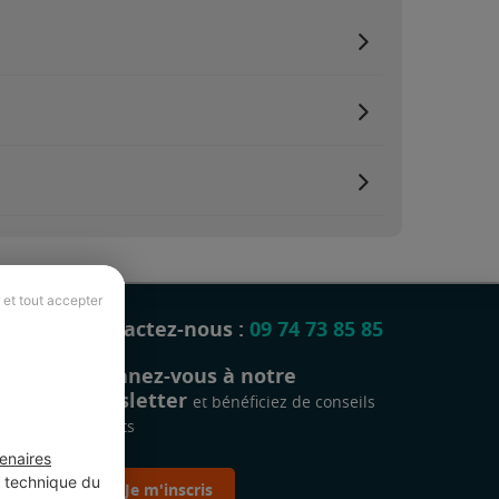
 et tout accepter
Contactez-nous :
09 74 73 85 85
Abonnez-vous à notre
newsletter
et bénéficiez de conseils
gratuits
enaires
t technique du
Je m'inscris