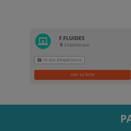
F.FLUIDES
Châtellerault
10 ans d'expérience
Voir sa fiche
P