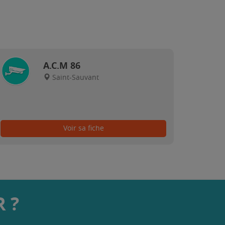
A.C.M 86
Saint-Sauvant
Voir sa fiche
 ?