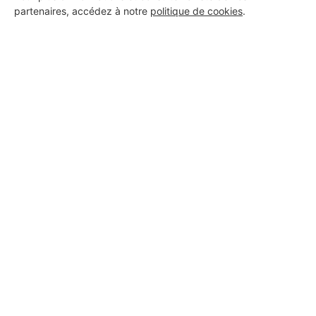
partenaires, accédez à notre
politique de cookies
.
Aucun autre professionnel disponible dans cette zone
géographique.
PROFESSIONNEL, VOUS
SOUHAITEZ NOUS