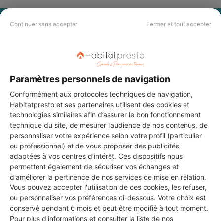
PAS LE TEMPS DE
Continuer sans accepter
Fermer et tout accepter
CHERCHER ?
Vous souhaitez réaliser des travaux et ne savez quel professionnel
Paramètres personnels de navigation
choisir ? Demandez des devis travaux
auprès de notre réseau de 5 000
professionnels partout en France.
Conformément aux protocoles techniques de navigation,
Habitatpresto et ses
partenaires
utilisent des cookies et
technologies similaires afin d’assurer le bon fonctionnement
technique du site, de mesurer l’audience de nos contenus, de
personnaliser votre expérience selon votre profil (particulier
ou professionnel) et de vous proposer des publicités
adaptées à vos centres d’intérêt. Ces dispositifs nous
DEMANDER UN DEVIS
permettent également de sécuriser vos échanges et
d'améliorer la pertinence de nos services de mise en relation.
Vous pouvez accepter l'utilisation de ces cookies, les refuser,
ou personnaliser vos préférences ci-dessous. Votre choix est
conservé pendant 6 mois et peut être modifié à tout moment.
Pour plus d'informations et consulter la liste de nos