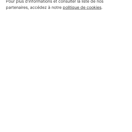
Pour plus d'informations et consulter la liste de nos
partenaires, accédez à notre
politique de cookies
.
Aucun autre professionnel disponible dans cette zone
géographique.
PROFESSIONNEL, VOUS
SOUHAITEZ NOUS