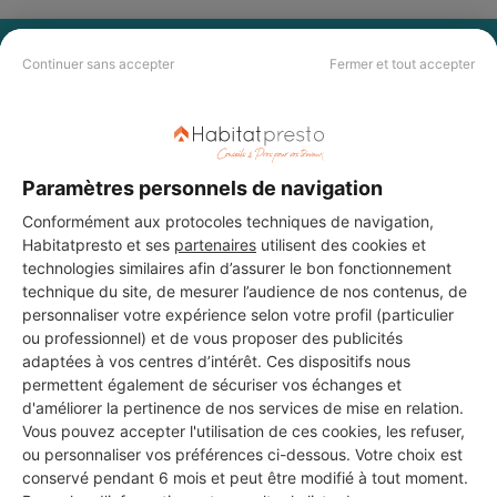
PAS LE TEMPS DE
Continuer sans accepter
Fermer et tout accepter
CHERCHER ?
Vous souhaitez réaliser des travaux et ne savez quel professionnel
Paramètres personnels de navigation
choisir ? Demandez des devis travaux
auprès de notre réseau de 5 000
professionnels partout en France.
Conformément aux protocoles techniques de navigation,
Habitatpresto et ses
partenaires
utilisent des cookies et
technologies similaires afin d’assurer le bon fonctionnement
technique du site, de mesurer l’audience de nos contenus, de
personnaliser votre expérience selon votre profil (particulier
ou professionnel) et de vous proposer des publicités
adaptées à vos centres d’intérêt. Ces dispositifs nous
DEMANDER UN DEVIS
permettent également de sécuriser vos échanges et
d'améliorer la pertinence de nos services de mise en relation.
Vous pouvez accepter l'utilisation de ces cookies, les refuser,
ou personnaliser vos préférences ci-dessous. Votre choix est
conservé pendant 6 mois et peut être modifié à tout moment.