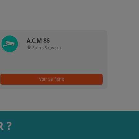
A.C.M 86
Saint-Sauvant
Voir sa fiche
 ?