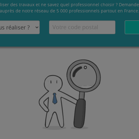
liser des travaux et ne savez quel professionnel choisir ? Demande
auprès de notre réseau de 5 000 professionnels partout en France