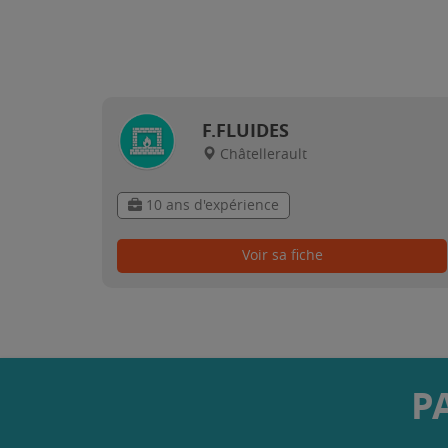
F.FLUIDES
Châtellerault
10 ans d'expérience
Voir sa fiche
P