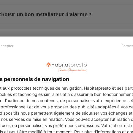
hoisir un bon installateur d'alarme ?
accepter
Fermer
Presse & Partenaires
À propos
Revue de presse
Qui sommes nous ?
he
Kit média
Recrutement
s personnels de navigation
Témoignages
Légal
aux protocoles techniques de navigation, Habitatpresto et ses
part
cookies et technologies similaires afin d’assurer le bon fonctionnemen
Charte cookies
er l’audience de nos contenus, de personnaliser votre expérience selo
ers
u professionnel) et de vous proposer des publicités adaptées à vos c
 dispositifs nous permettent également de sécuriser vos échanges et 
nos services de mise en relation. Vous pouvez accepter l'utilisation 
efuser, ou personnaliser vos préférences ci-dessous. Votre choix est
Suivez-nous
 et peut être modifié à tout moment. Pour plus d'informations et cons