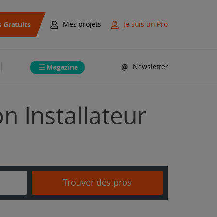
s Gratuits
Mes projets
Je suis un Pro
Magazine
Newsletter
n Installateur
Trouver des pros