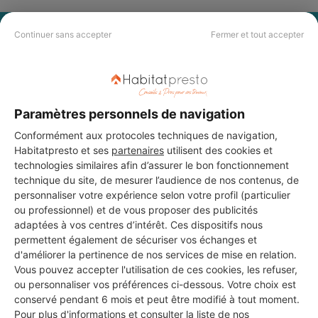
PAS LE TEMPS DE
Continuer sans accepter
Fermer et tout accepter
CHERCHER ?
Vous souhaitez réaliser des travaux et ne savez quel professionnel
Paramètres personnels de navigation
choisir ? Demandez des devis travaux
auprès de notre réseau de 5 000
professionnels partout en France.
Conformément aux protocoles techniques de navigation,
Habitatpresto et ses
partenaires
utilisent des cookies et
technologies similaires afin d’assurer le bon fonctionnement
technique du site, de mesurer l’audience de nos contenus, de
personnaliser votre expérience selon votre profil (particulier
ou professionnel) et de vous proposer des publicités
adaptées à vos centres d’intérêt. Ces dispositifs nous
DEMANDER UN DEVIS
permettent également de sécuriser vos échanges et
d'améliorer la pertinence de nos services de mise en relation.
Vous pouvez accepter l'utilisation de ces cookies, les refuser,
ou personnaliser vos préférences ci-dessous. Votre choix est
conservé pendant 6 mois et peut être modifié à tout moment.
Pour plus d'informations et consulter la liste de nos