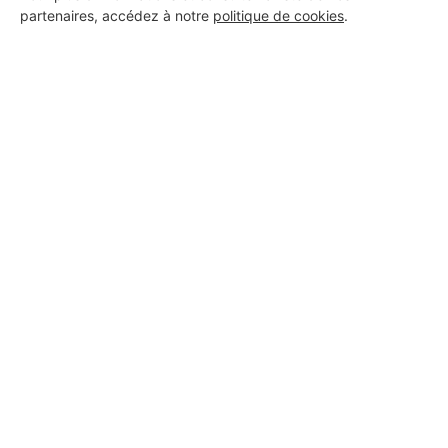
partenaires, accédez à notre
politique de cookies
.
Aucun autre professionnel disponible dans cette zone
géographique.
PROFESSIONNEL, VOUS
SOUHAITEZ NOUS