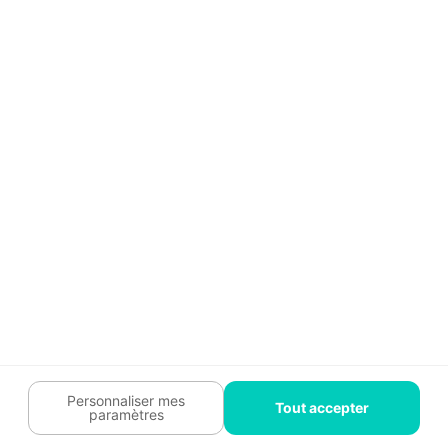
Guide travaux
Légal
Tendances travaux
Charte cookies
Trouver un pro
Mon espace
Contactez-nous :
09 74 73 85 85
Abonnez-vous à notre newsletter
et bénéficiez de
conseils gratuits
Je m'inscris
Suivez-nous
Votre coach travaux est là
pour vous guider 🛠️
Personnaliser mes
Tout accepter
paramètres
Plan du site