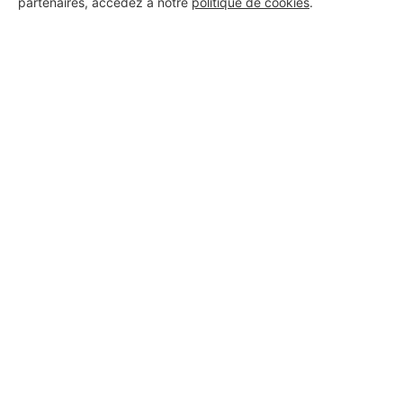
partenaires, accédez à notre
politique de cookies
.
Aucun autre professionnel disponible dans cette zone
géographique.
PROFESSIONNEL, VOUS
SOUHAITEZ NOUS
REJOINDRE ?