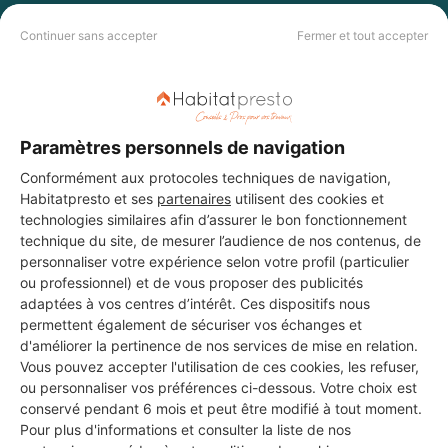
PAS LE TEMPS DE
Continuer sans accepter
Fermer et tout accepter
CHERCHER ?
Vous souhaitez réaliser des travaux et ne savez quel professionnel
choisir ? Demandez des devis travaux
auprès de notre réseau de 5 000
professionnels partout en France.
Paramètres personnels de navigation
Conformément aux protocoles techniques de navigation,
Habitatpresto et ses
partenaires
utilisent des cookies et
technologies similaires afin d’assurer le bon fonctionnement
technique du site, de mesurer l’audience de nos contenus, de
personnaliser votre expérience selon votre profil (particulier
ou professionnel) et de vous proposer des publicités
DEMANDER UN DEVIS
adaptées à vos centres d’intérêt. Ces dispositifs nous
permettent également de sécuriser vos échanges et
d'améliorer la pertinence de nos services de mise en relation.
Vous pouvez accepter l'utilisation de ces cookies, les refuser,
ou personnaliser vos préférences ci-dessous. Votre choix est
conservé pendant 6 mois et peut être modifié à tout moment.
Pour plus d'informations et consulter la liste de nos