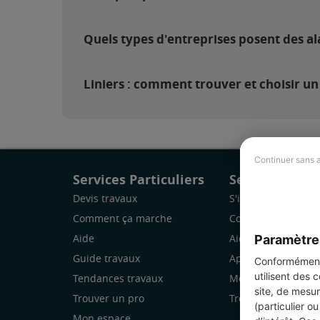
Quels types d'entreprises posent des al
Liniers : comment trouver et choisir un
Continuer sans 
Services Particuliers
Services Pro
Devis travaux
S'inscrire
Comment ça marche
Comment ça marc
Paramètre
Aide
Aide
Guide travaux
Application Mobile
Conformément 
utilisent des 
Tendances travaux
Mon espace
site, de mesur
Trouver un pro
Trouver des chanti
(particulier o
Mon espace