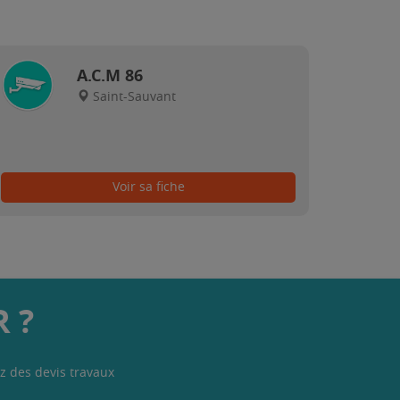
A.C.M 86
Saint-Sauvant
Voir sa fiche
 ?
z des devis travaux
.