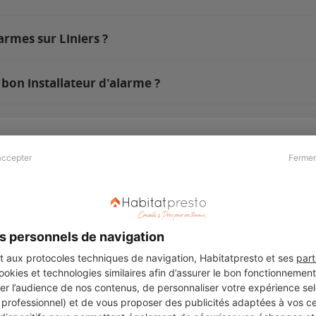
armes sur Liniers ?
 bon installateur d'alarme ?
accepter
Fermer
Presse & Partenaires
À propos
Revue de presse
Qui sommes nous ?
he
Kit média
Recrutement
s personnels de navigation
Témoignages
Légal
aux protocoles techniques de navigation, Habitatpresto et ses
part
cookies et technologies similaires afin d’assurer le bon fonctionnemen
Charte cookies
er l’audience de nos contenus, de personnaliser votre expérience selo
ers
u professionnel) et de vous proposer des publicités adaptées à vos c