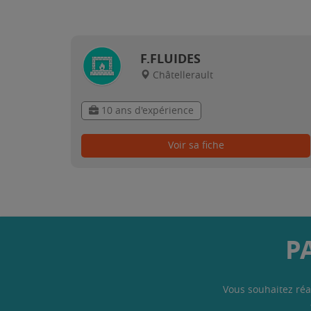
F.FLUIDES
Châtellerault
10 ans d'expérience
Voir sa fiche
P
Vous souhaitez réa