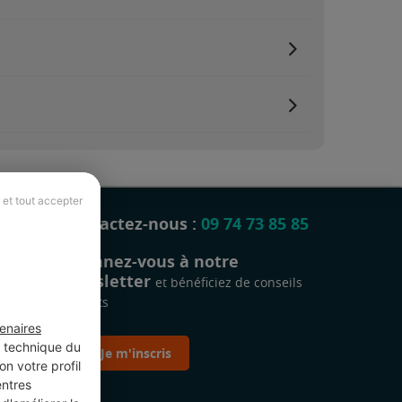
 et tout accepter
Contactez-nous :
09 74 73 85 85
Abonnez-vous à notre
newsletter
et bénéficiez de conseils
gratuits
enaires
t technique du
Je m'inscris
n votre profil
entres