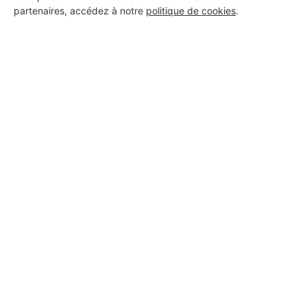
partenaires, accédez à notre
politique de cookies
.
Aucun autre professionnel disponible dans cette zone
géographique.
PROFESSIONNEL, VOUS
SOUHAITEZ NOUS