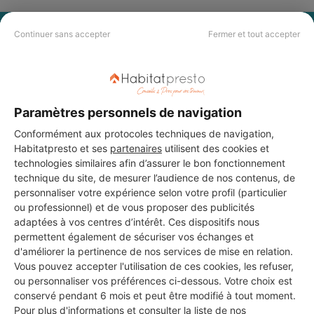
PAS LE TEMPS DE
Continuer sans accepter
Fermer et tout accepter
CHERCHER ?
Vous souhaitez réaliser des travaux et ne savez quel professionnel
Paramètres personnels de navigation
choisir ? Demandez des devis travaux
auprès de notre réseau de 5 000
professionnels partout en France.
Conformément aux protocoles techniques de navigation,
Habitatpresto et ses
partenaires
utilisent des cookies et
technologies similaires afin d’assurer le bon fonctionnement
technique du site, de mesurer l’audience de nos contenus, de
personnaliser votre expérience selon votre profil (particulier
ou professionnel) et de vous proposer des publicités
adaptées à vos centres d’intérêt. Ces dispositifs nous
DEMANDER UN DEVIS
permettent également de sécuriser vos échanges et
d'améliorer la pertinence de nos services de mise en relation.
Vous pouvez accepter l'utilisation de ces cookies, les refuser,
ou personnaliser vos préférences ci-dessous. Votre choix est
conservé pendant 6 mois et peut être modifié à tout moment.
Pour plus d'informations et consulter la liste de nos