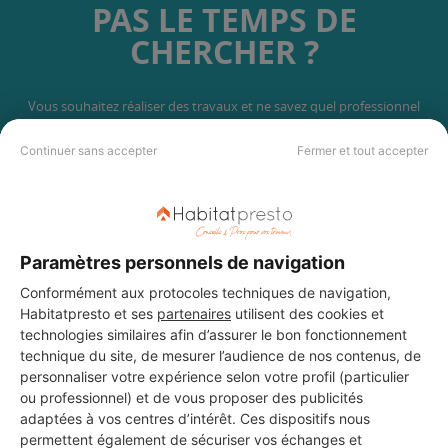
PAS LE TEMPS DE
CHERCHER ?
Vous souhaitez réaliser des travaux et ne savez quel professionnel
choisir ? Demandez des devis travaux
auprès de notre réseau de 5 000
professionnels partout en France.
Continuer sans accepter
Fermer et tout accepter
Paramètres personnels de navigation
DEMANDER UN DEVIS
Conformément aux protocoles techniques de navigation,
Habitatpresto et ses
partenaires
utilisent des cookies et
technologies similaires afin d’assurer le bon fonctionnement
technique du site, de mesurer l’audience de nos contenus, de
personnaliser votre expérience selon votre profil (particulier
ou professionnel) et de vous proposer des publicités
adaptées à vos centres d’intérêt. Ces dispositifs nous
permettent également de sécuriser vos échanges et