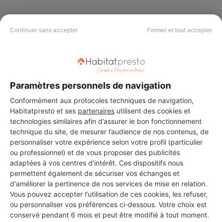
Continuer sans accepter
Fermer et tout accepter
PAS LE TEMPS DE
CHERCHER ?
Paramètres personnels de navigation
Vous souhaitez réaliser des travaux et ne savez quel professionnel
Conformément aux protocoles techniques de navigation,
choisir ? Demandez des devis travaux
auprès de notre réseau de 5 000
Habitatpresto et ses
partenaires
utilisent des cookies et
professionnels partout en France.
technologies similaires afin d’assurer le bon fonctionnement
technique du site, de mesurer l’audience de nos contenus, de
personnaliser votre expérience selon votre profil (particulier
ou professionnel) et de vous proposer des publicités
adaptées à vos centres d’intérêt. Ces dispositifs nous
permettent également de sécuriser vos échanges et
d'améliorer la pertinence de nos services de mise en relation.
DEMANDER UN DEVIS
Vous pouvez accepter l'utilisation de ces cookies, les refuser,
ou personnaliser vos préférences ci-dessous. Votre choix est
conservé pendant 6 mois et peut être modifié à tout moment.