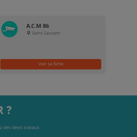
A.C.M 86
Saint-Sauvant
Voir sa fiche
 ?
z des devis travaux
.