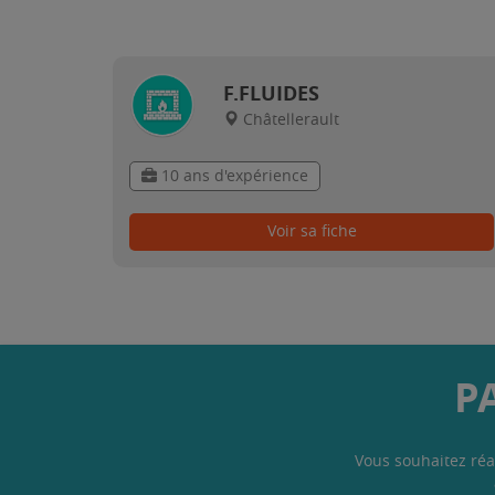
F.FLUIDES
Châtellerault
10 ans d'expérience
Voir sa fiche
P
Vous souhaitez réa