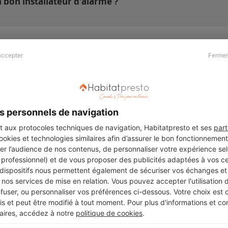
 bon installateur d'alarme ?
accepter
Fermer
Presse & Partenaires
À propos
Revue de presse
Qui sommes nous ?
he
Kit média
Recrutement
s personnels de navigation
Témoignages
Légal
aux protocoles techniques de navigation, Habitatpresto et ses
part
cookies et technologies similaires afin d’assurer le bon fonctionnemen
Charte cookies
er l’audience de nos contenus, de personnaliser votre expérience selo
ers
u professionnel) et de vous proposer des publicités adaptées à vos c
 dispositifs nous permettent également de sécuriser vos échanges et 
nos services de mise en relation. Vous pouvez accepter l'utilisation 
efuser, ou personnaliser vos préférences ci-dessous. Votre choix est
Suivez-nous
 et peut être modifié à tout moment. Pour plus d'informations et cons
aires, accédez à notre
politique de cookies
.