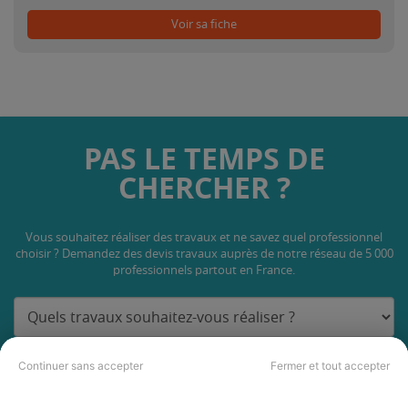
Voir sa fiche
PAS LE TEMPS DE
CHERCHER ?
Vous souhaitez réaliser des travaux et ne savez quel professionnel
choisir ? Demandez des devis travaux
auprès de notre réseau de 5 000
professionnels partout en France.
Continuer sans accepter
Fermer et tout accepter
DEMANDER UN DEVIS