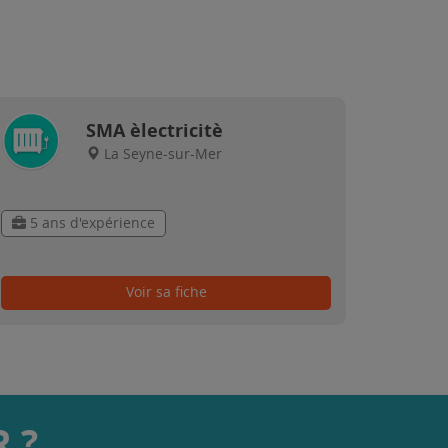
SMA èlectricitè
La Seyne-sur-Mer
5 ans d'expérience
Voir sa fiche
 ?