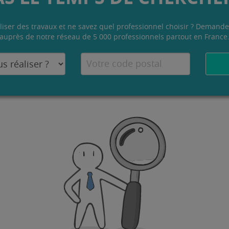
liser des travaux et ne savez quel professionnel choisir ? Demande
auprès de notre réseau de 5 000 professionnels partout en France