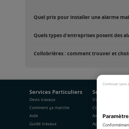
Quel prix pour installer une alarme mai
Quels types d'entreprises posent des al
Collobrières : comment trouver et chois
Continuer sans 
Services Particuliers
Services Pro
Devis travaux
S'inscrire
Comment ça marche
Comment ça marc
Paramètre
Aide
Aide
Guide travaux
Application Mobile
Conformément 