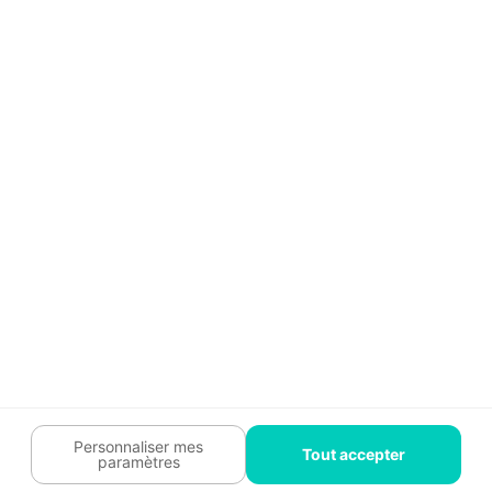
Guide travaux
Légal
Tendances travaux
Charte cookies
Trouver un pro
Mon espace
Contactez-nous :
09 74 73 85 85
Abonnez-vous à notre newsletter
et bénéficiez de
conseils gratuits
Je m'inscris
Suivez-nous
Votre coach travaux est là
pour vous guider 🛠️
Personnaliser mes
Tout accepter
paramètres