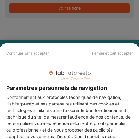
Voir sa fiche
PAS LE TEMPS DE
Continuer sans accepter
Fermer et tout accepter
CHERCHER ?
Vous souhaitez réaliser des travaux et ne savez quel professionnel
choisir ? Demandez des devis travaux
auprès de notre réseau de 5 000
Paramètres personnels de navigation
professionnels partout en France.
Conformément aux protocoles techniques de navigation,
Habitatpresto et ses
partenaires
utilisent des cookies et
technologies similaires afin d’assurer le bon fonctionnement
technique du site, de mesurer l’audience de nos contenus, de
personnaliser votre expérience selon votre profil (particulier
ou professionnel) et de vous proposer des publicités
adaptées à vos centres d’intérêt. Ces dispositifs nous
DEMANDER UN DEVIS