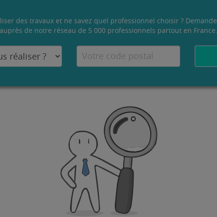
liser des travaux et ne savez quel professionnel choisir ? Demande
auprès de notre réseau de 5 000 professionnels partout en France