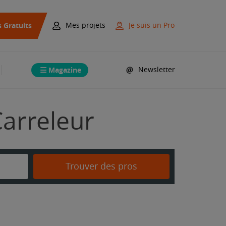
s Gratuits
Mes projets
Je suis un Pro
Magazine
Newsletter
Carreleur
Trouver des pros