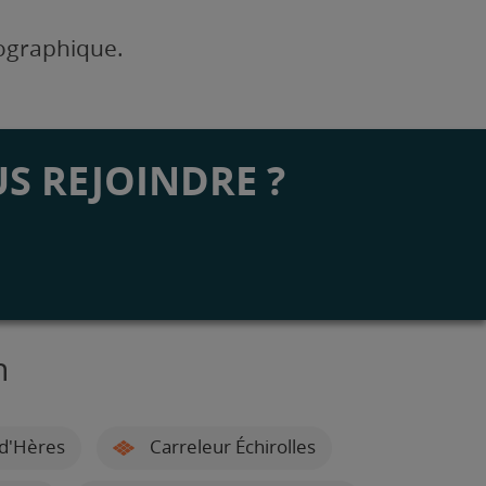
éographique.
S REJOINDRE ?
n
-d'Hères
Carreleur Échirolles