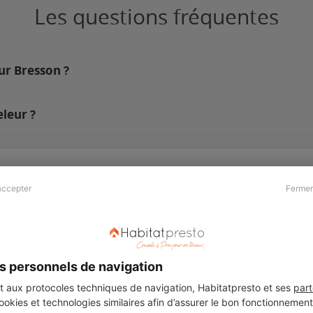
Les questions fréquentes
ur Bresson ?
leur ?
accepter
Fermer
Presse & Partenaires
À propos
Revue de presse
Qui sommes nous ?
he
Kit média
Recrutement
s personnels de navigation
Témoignages
Légal
aux protocoles techniques de navigation, Habitatpresto et ses
part
cookies et technologies similaires afin d’assurer le bon fonctionnemen
Charte cookies