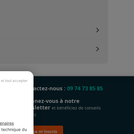
 et tout accepter
Contactez-nous :
09 74 73 85 85
Abonnez-vous à notre
newsletter
et bénéficiez de conseils
gratuits
enaires
t technique du
Je m'inscris