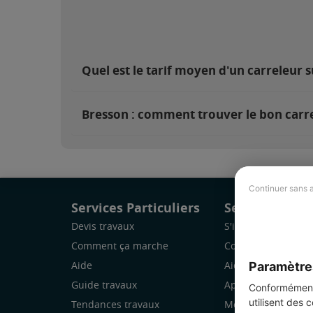
Quel est le tarif moyen d'un carreleur s
Bresson : comment trouver le bon carre
Continuer sans 
Services Particuliers
Services Pro
Devis travaux
S'inscrire
Comment ça marche
Comment ça marc
Paramètre
Aide
Aide
Guide travaux
Application Mobile
Conformément 
utilisent des 
Tendances travaux
Mon espace