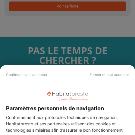
Voir sa fiche
PAS LE TEMPS DE
CHERCHER ?
Continuer sans accepter
Fermer et tout accepter
Vous souhaitez réaliser des travaux et ne savez quel professionnel
choisir ? Demandez des devis travaux
auprès de notre réseau de 5 000
professionnels partout en France.
Paramètres personnels de navigation
Conformément aux protocoles techniques de navigation,
Habitatpresto et ses
partenaires
utilisent des cookies et
technologies similaires afin d’assurer le bon fonctionnement
DEMANDER UN DEVIS