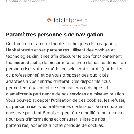
Voir sa fiche
Continuer sans accepter
Fermer et tout accepter
Ayhan
Paramètres personnels de navigation
Le Péage-de-Roussillon
Conformément aux protocoles techniques de navigation,
Habitatpresto et ses
partenaires
utilisent des cookies et
21 ans d'expérience
technologies similaires afin d’assurer le bon fonctionnement
technique du site, de mesurer l’audience de nos contenus, de
Voir sa fiche
personnaliser votre expérience selon votre profil (particulier
ou professionnel) et de vous proposer des publicités
adaptées à vos centres d’intérêt. Ces dispositifs nous
permettent également de sécuriser vos échanges et
ISMAIL OZER
d'améliorer la pertinence de nos services de mise en relation.
Vous pouvez accepter l'utilisation de ces cookies, les refuser,
Le Péage-de-Roussillon
ou personnaliser vos préférences ci-dessous. Votre choix est
conservé pendant 6 mois et peut être modifié à tout moment.
8 ans d'expérience
Pour plus d'informations et consulter la liste de nos
partenaires, accédez à notre
politique de cookies
.
Voir sa fiche