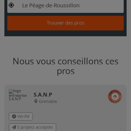
Le Péage-de-Roussillon
Trouver des pros
Nous vous conseillons ces
pros
S.A.N.P
Grenoble
Vérifié
5 projets acceptés