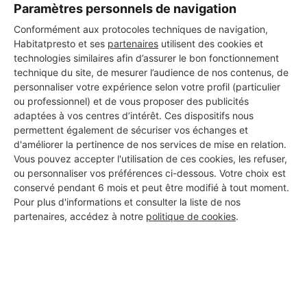
Paramètres personnels de navigation
Conformément aux protocoles techniques de navigation,
Les 1 autres Carreleurs pour
Habitatpresto et ses
partenaires
utilisent des cookies et
vos travaux à Renage
technologies similaires afin d’assurer le bon fonctionnement
technique du site, de mesurer l’audience de nos contenus, de
personnaliser votre expérience selon votre profil (particulier
ou professionnel) et de vous proposer des publicités
MONSIEUR FABIEN CHAUVIN
adaptées à vos centres d’intérêt. Ces dispositifs nous
(CHAUVINFERMETURES)
permettent également de sécuriser vos échanges et
Renage
d'améliorer la pertinence de nos services de mise en relation.
Vous pouvez accepter l'utilisation de ces cookies, les refuser,
14 ans d'expérience
ou personnaliser vos préférences ci-dessous. Votre choix est
conservé pendant 6 mois et peut être modifié à tout moment.
Pour plus d'informations et consulter la liste de nos
Voir sa fiche
partenaires, accédez à notre
politique de cookies
.
PROFESSIONNEL, VOUS