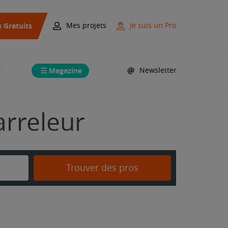
s Gratuits
Mes projets
Je suis un Pro
Magazine
Newsletter
arreleur
Trouver des pros