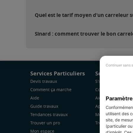
Quel est le tarif moyen d'un carreleur s
Sinard : comment trouver le bon carrel
Continuer sans 
Services Particuliers
Services Pro
Devis travaux
S'inscrire
Comment ça marche
Comment ça marc
Paramètre
Aide
Aide
Guide travaux
Application Mobile
Conformément 
utilisent des 
Tendances travaux
Mon espace
site, de mesur
Trouver un pro
Trouver des chanti
(particulier o
Mon espace
d’intérêt. Ces