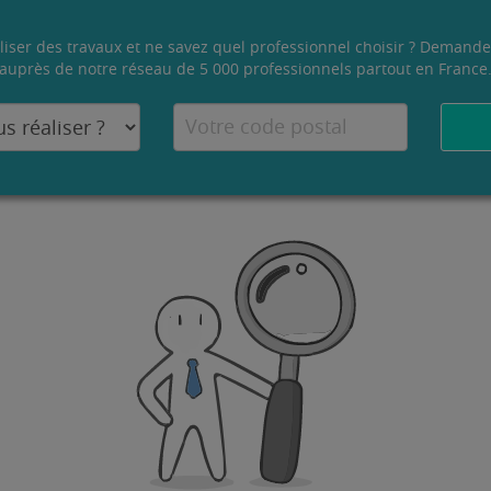
liser des travaux et ne savez quel professionnel choisir ? Demande
auprès de notre réseau de 5 000 professionnels partout en France