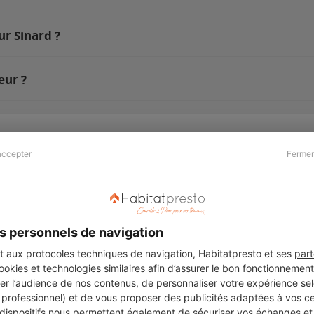
ur Sinard ?
eur ?
accepter
Fermer
Presse & Partenaires
À propos
Revue de presse
Qui sommes nous ?
he
Kit média
Recrutement
s personnels de navigation
Témoignages
Légal
aux protocoles techniques de navigation, Habitatpresto et ses
part
cookies et technologies similaires afin d’assurer le bon fonctionnemen
Charte cookies
er l’audience de nos contenus, de personnaliser votre expérience selo
ers
u professionnel) et de vous proposer des publicités adaptées à vos c
 dispositifs nous permettent également de sécuriser vos échanges et 