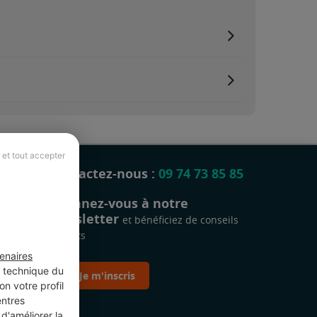
 et tout accepter
Contactez-nous :
09 74 73 85 85
Abonnez-vous à notre
newsletter
et bénéficiez de conseils
gratuits
enaires
t technique du
Je m'inscris
n votre profil
entres
d'améliorer la