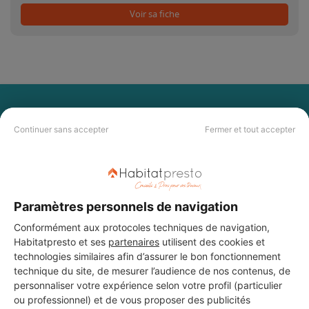
Voir sa fiche
PAS LE TEMPS DE
CHERCHER ?
Continuer sans accepter
Fermer et tout accepter
Vous souhaitez réaliser des travaux et ne savez quel professionnel
choisir ? Demandez des devis travaux
auprès de notre réseau de 5 000
professionnels partout en France.
Paramètres personnels de navigation
Conformément aux protocoles techniques de navigation,
Habitatpresto et ses
partenaires
utilisent des cookies et
technologies similaires afin d’assurer le bon fonctionnement
technique du site, de mesurer l’audience de nos contenus, de
personnaliser votre expérience selon votre profil (particulier
ou professionnel) et de vous proposer des publicités
DEMANDER UN DEVIS