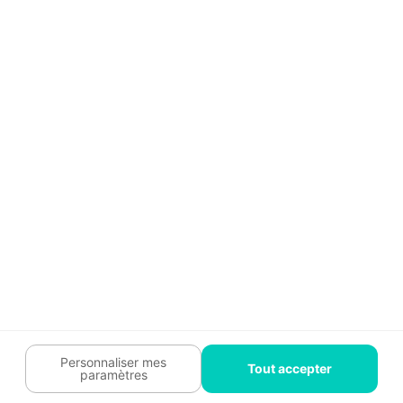
Guide travaux
Légal
Tendances travaux
Charte cookies
Trouver un pro
Mon espace
Contactez-nous :
09 74 73 85 85
Abonnez-vous à notre newsletter
et bénéficiez de
conseils gratuits
Je m'inscris
Suivez-nous
Votre coach travaux est là
pour vous guider 🛠️
Personnaliser mes
Tout accepter
paramètres
Plan du site