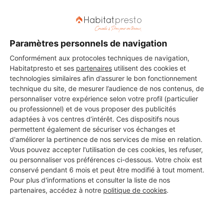
Paramètres personnels de navigation
Les 1 autres Carreleurs pour
Conformément aux protocoles techniques de navigation,
vos travaux à Saint-Sulpice-
Habitatpresto et ses
partenaires
utilisent des cookies et
des-Rivoires
technologies similaires afin d’assurer le bon fonctionnement
technique du site, de mesurer l’audience de nos contenus, de
personnaliser votre expérience selon votre profil (particulier
ou professionnel) et de vous proposer des publicités
LHBNA
adaptées à vos centres d’intérêt. Ces dispositifs nous
permettent également de sécuriser vos échanges et
Saint-Sulpice-des-Rivoires
d'améliorer la pertinence de nos services de mise en relation.
Vous pouvez accepter l'utilisation de ces cookies, les refuser,
8 ans d'expérience
ou personnaliser vos préférences ci-dessous. Votre choix est
conservé pendant 6 mois et peut être modifié à tout moment.
Voir sa fiche
Pour plus d'informations et consulter la liste de nos
partenaires, accédez à notre
politique de cookies
.