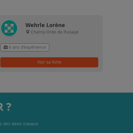
Wehrle Lorène
Charny Orée de Puisaye
6 ans d'expérience
Voir sa fiche
 ?
z des devis travaux
.