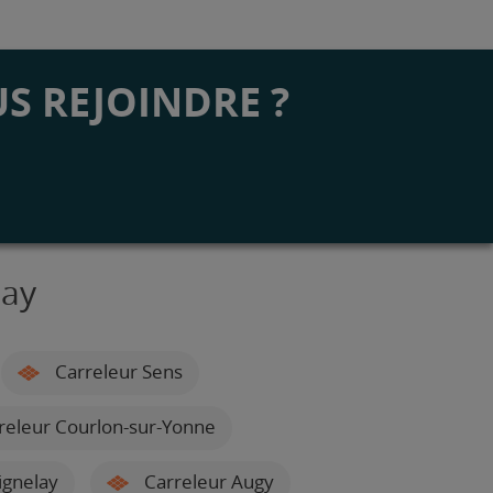
S REJOINDRE ?
nay
Carreleur Sens
releur Courlon-sur-Yonne
ignelay
Carreleur Augy