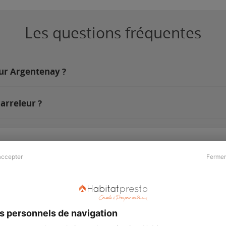
Les questions fréquentes
sur Argentenay ?
arreleur ?
accepter
Fermer
Presse & Partenaires
À propos
Revue de presse
Qui sommes nous ?
he
Kit média
Recrutement
s personnels de navigation
Témoignages