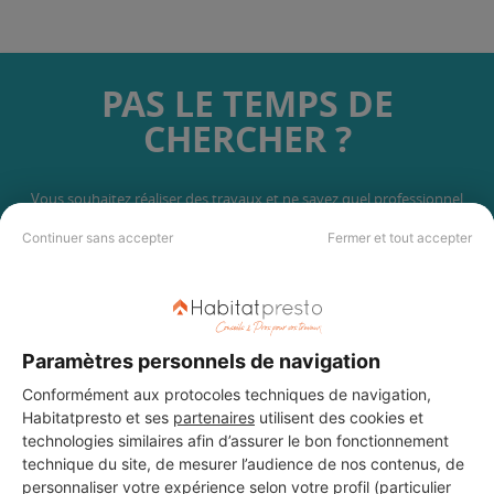
PAS LE TEMPS DE
CHERCHER ?
Vous souhaitez réaliser des travaux et ne savez quel professionnel
choisir ? Demandez des devis travaux
auprès de notre réseau de 5 000
Continuer sans accepter
Fermer et tout accepter
professionnels partout en France.
Paramètres personnels de navigation
Conformément aux protocoles techniques de navigation,
DEMANDER UN DEVIS
Habitatpresto et ses
partenaires
utilisent des cookies et
technologies similaires afin d’assurer le bon fonctionnement
technique du site, de mesurer l’audience de nos contenus, de
personnaliser votre expérience selon votre profil (particulier