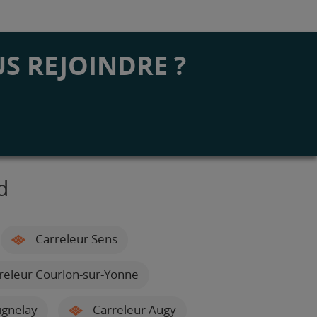
S REJOINDRE ?
d
Carreleur Sens
releur Courlon-sur-Yonne
ignelay
Carreleur Augy