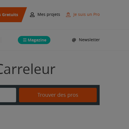
s Gratuits
Mes projets
Je suis un Pro
Magazine
Newsletter
Carreleur
Trouver des pros