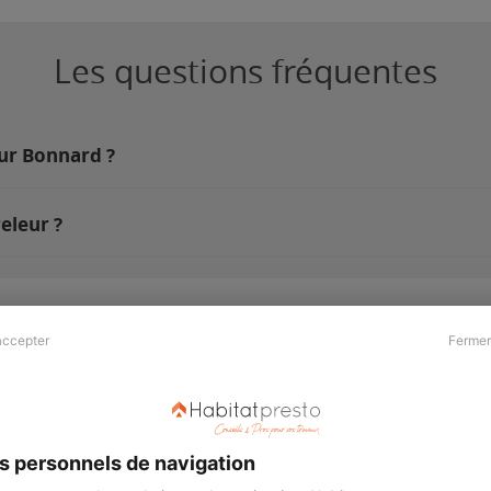
Les questions fréquentes
sur Bonnard ?
eleur ?
accepter
Fermer
Presse & Partenaires
À propos
Revue de presse
Qui sommes nous ?
he
Kit média
Recrutement
s personnels de navigation
Témoignages