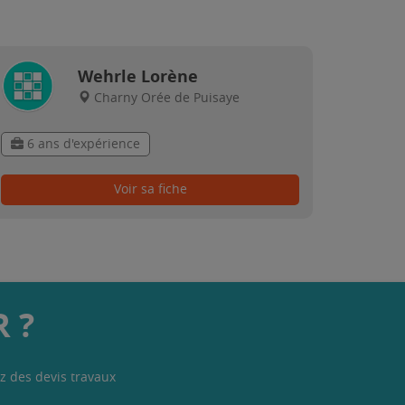
Wehrle Lorène
Charny Orée de Puisaye
6 ans d'expérience
Voir sa fiche
 ?
z des devis travaux
.