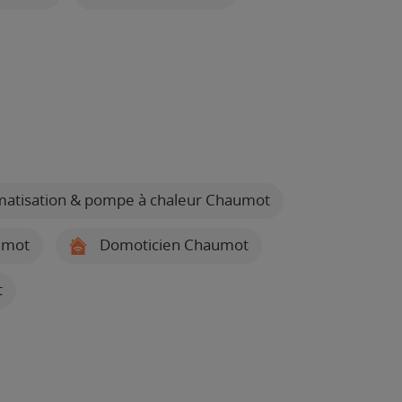
limatisation & pompe à chaleur Chaumot
umot
Domoticien Chaumot
t