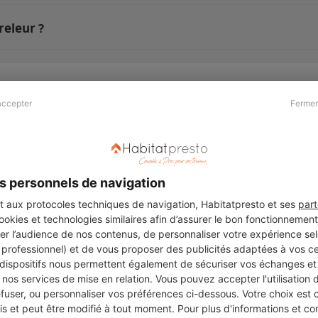
eleur ?
accepter
Fermer
Presse & Partenaires
À propos
Revue de presse
Qui sommes nous ?
he
Kit média
Recrutement
s personnels de navigation
Témoignages
Légal
aux protocoles techniques de navigation, Habitatpresto et ses
part
cookies et technologies similaires afin d’assurer le bon fonctionnemen
Charte cookies
er l’audience de nos contenus, de personnaliser votre expérience selo
ers
u professionnel) et de vous proposer des publicités adaptées à vos c
 dispositifs nous permettent également de sécuriser vos échanges et 
nos services de mise en relation. Vous pouvez accepter l'utilisation 
efuser, ou personnaliser vos préférences ci-dessous. Votre choix est
Suivez-nous
 et peut être modifié à tout moment. Pour plus d'informations et cons