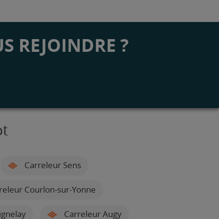
S REJOINDRE ?
ot
Carreleur Sens
releur Courlon-sur-Yonne
ignelay
Carreleur Augy