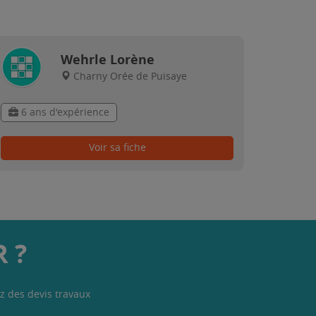
Wehrle Lorène
Charny Orée de Puisaye
6 ans d'expérience
Voir sa fiche
 ?
z des devis travaux
.